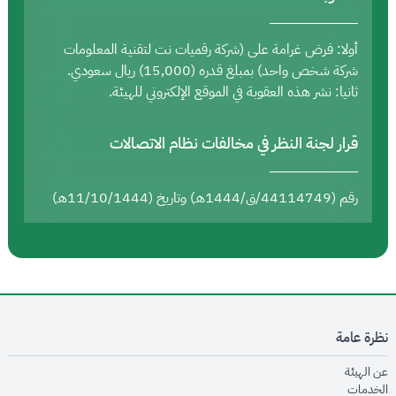
أولا: فرض غرامة على (شركة رقميات نت لتقنية المعلومات
شركة شخص واحد) بمبلغ قدره (15,000) ريال سعودي.
ثانيا: نشر هذه العقوبة في الموقع الإلكتروني للهيئة.
قرار لجنة النظر في مخالفات نظام الاتصالات
رقم (44114749/ق/1444هـ) وتاريخ (11/10/1444هـ)
نظرة عامة
opens in new window
عن الهيئة
opens in new window
الخدمات