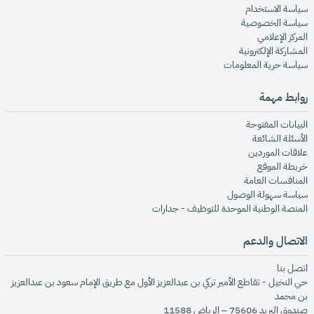
opens in new window
سياسة الاستخدام
opens in new window
سياسة الخصوصية
opens in new window
المركز الإعلامي
opens in new window
المشاركة الإلكترونية
opens in new window
سياسة حرية المعلومات
روابط مهمة
opens in new window
البيانات المفتوحة
opens in new window
الأسئلة الشائعة
opens in new window
علاقات الموردين
opens in new window
خريطة الموقع
opens in new window
المنافسات العامة
opens in new window
سياسة سهولة الوصول
opens in new window
المنصة الوطنية الموحدة للتوظيف - جدارات
الاتصال والدعم
opens in new window
اتصل بنا
حي النخيل - تقاطع الأمير تركي بن عبدالعزيز الأول مع طريق الإمام سعود بن عبدالعزيز
بن محمد
صندوق البريد 75606 – الرياض 11588