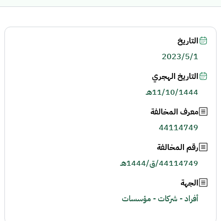
التاريخ
2023/5/1
التاريخ الهجري
11/10/1444هـ
معرف المخالفة
44114749
رقم المخالفة
44114749/ق/1444هـ
الجهة
أفراد - شركات - مؤسسات