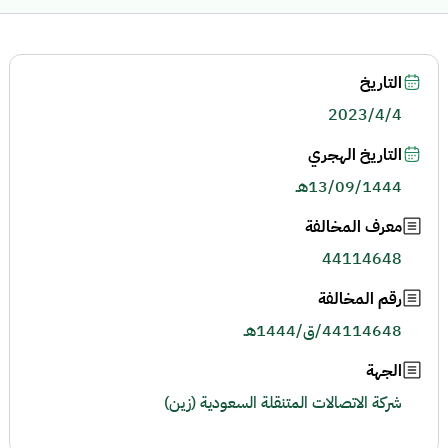
التاريخ
2023/4/4
التاريخ الهجري
13/09/1444هـ
معرف المخالفة
44114648
رقم المخالفة
44114648/ق/1444هـ
الجهة
شركة الاتصالات المتنقلة السعودية (زين)