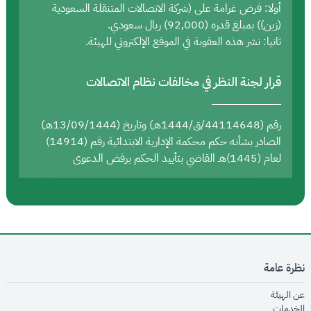
أولا: فرض غرامة على (شركة الاتصالات المتنقلة السعودية
(زين)) بمبلغ قدره (92,000) ريال سعودي.
ثانيا: نشر هذه العقوبة في الموقع الإلكتروني للهيئة.
قرار لجنة النظر في مخالفات نظام الاتصالات
رقم (44114648/ق/1444هـ) وتاريخ (13/09/1444هـ)
الصادر بشأنه حكم محكمة الإدارية الابتدائية رقم (14914)
لعام (1445)هـ القاضي بتأييد الحكم برفض الدعوى
نظرة عامة
opens in new window
عن الهيئة
opens in new window
الخدمات