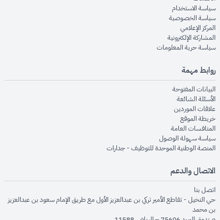
opens in new window
سياسة الاستخدام
opens in new window
سياسة الخصوصية
opens in new window
المركز الإعلامي
opens in new window
المشاركة الإلكترونية
opens in new window
سياسة حرية المعلومات
روابط مهمة
opens in new window
البيانات المفتوحة
opens in new window
الأسئلة الشائعة
opens in new window
علاقات الموردين
opens in new window
خريطة الموقع
opens in new window
المنافسات العامة
opens in new window
سياسة سهولة الوصول
opens in new window
المنصة الوطنية الموحدة للتوظيف - جدارات
الاتصال والدعم
opens in new window
اتصل بنا
حي النخيل - تقاطع الأمير تركي بن عبدالعزيز الأول مع طريق الإمام سعود بن عبدالعزيز
بن محمد
صندوق البريد 75606 – الرياض 11588