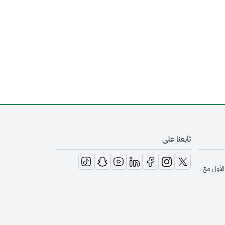
تابعنا على
opens in new window
opens in new window
opens in new window
opens in new window
opens in new window
opens in new window
opens in new window
الأول مع