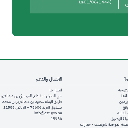
(01/08/1444هـ)
ت
مة
الاتصال والدعم
opens in new window
opens in new window
مفتوحة
اتصل بنا
opens in new window
ائعة
حي النخيل - تقاطع الأمير تركي بن عبدالعزيز 
opens in new window
وردين
طريق الإمام سعود بن عبدالعزيز بن محمد
opens in new window
وقع
صندوق البريد 75606 – الرياض 11588
opens in new window
العامة
info@cst.gov.sa
opens in new window
لة الوصول
19966
opens in new window
طنية الموحدة للتوظيف - جدارات