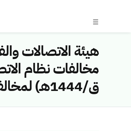
هيئة الاتصالات والفض
ق/1444هـ) لمخالفة (مؤسسة أبداع منال للاتصالات)