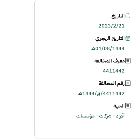
التاريخ
2023/2/21
التاريخ الهجري
01/08/1444هـ
معرف المخالفة
4411442
رقم المخالفة
4411442/ق/1444هـ
الجهة
أفراد - شركات - مؤسسات