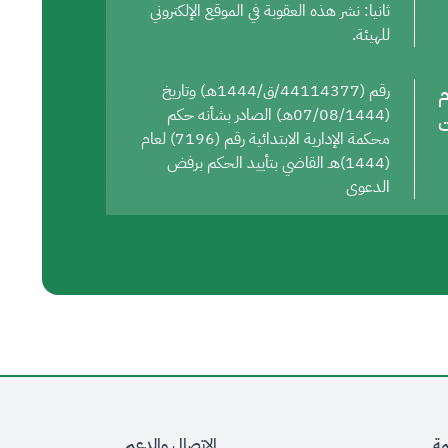
ثانيا: نشر هذه العقوبة في الموقع الإلكتروني
للهيئة.
م
رقم (44114377/ق/1444هـ) وتاريخ
(07/08/1444هـ) الصادر بشأنه حكم
ت
محكمة الإدارية الابتدائية رقم (7196) لعام
(1444)هـ القاضي بتأييد الحكم برفض
الدعوى
مة
الاتصال والدعم