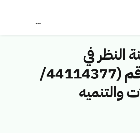
ة النظر في
مخالفات نظام الاتصالات وتقنية المعلومات رقم (44114377/
ات والتنميه