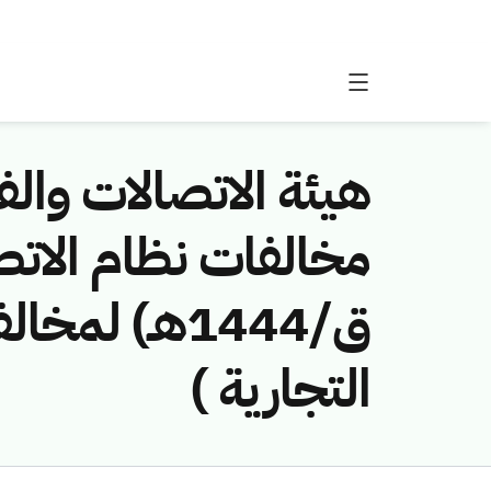
هيئة الاتصالات والفض
ق/1444هـ) ل
التجارية )