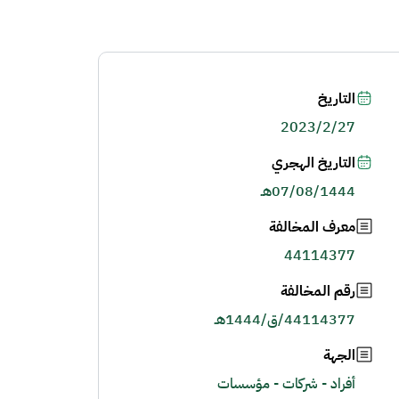
التاريخ
2023/2/27
التاريخ الهجري
07/08/1444هـ
معرف المخالفة
44114377
رقم المخالفة
44114377/ق/1444هـ
الجهة
أفراد - شركات - مؤسسات