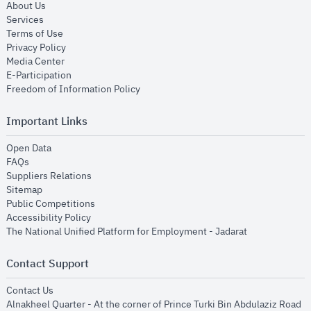
opens in new window
About Us
opens in new window
Services
opens in new window
Terms of Use
opens in new window
Privacy Policy
opens in new window
Media Center
opens in new window
E-Participation
opens in new window
Freedom of Information Policy
Important Links
opens in new window
Open Data
opens in new window
FAQs
opens in new window
Suppliers Relations
opens in new window
Sitemap
opens in new window
Public Competitions
opens in new window
Accessibility Policy
opens in new
The National Unified Platform for Employment - Jadarat
Contact Support
opens in new window
Contact Us
Alnakheel Quarter - At the corner of Prince Turki Bin Abdulaziz Road