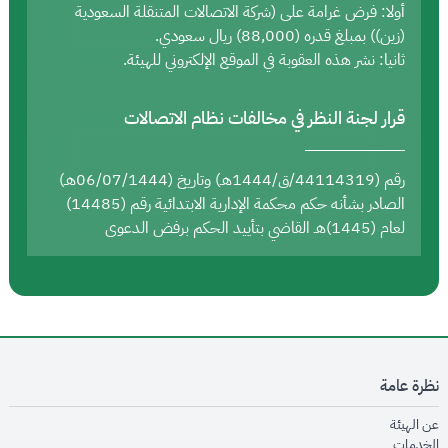
أولا: فرض غرامة على (شركة الاتصالات المتنقلة السعودية
(زين)) بمبلغ قدره (88,000) ريال سعودي.
ثانيا: نشر هذه العقوبة في الموقع الإلكتروني للهيئة.
قرار لجنة النظر في مخالفات نظام الاتصالات
رقم (44114319/ق/1444هـ) وتاريخ (06/07/1444هـ)
الصادر بشأنه حكم محكمة الإدارية الابتدائية رقم (14485)
لعام (1445)هـ القاضي بتأييد الحكم برفض الدعوى
نظرة عامة
opens in new window
عن الهيئة
opens in new window
الخدمات