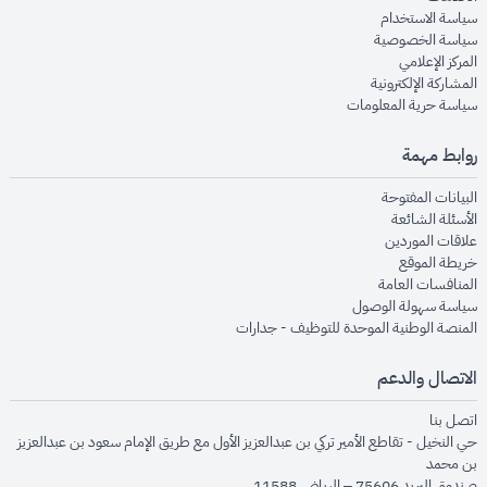
opens in new window
سياسة الاستخدام
opens in new window
سياسة الخصوصية
opens in new window
المركز الإعلامي
opens in new window
المشاركة الإلكترونية
opens in new window
سياسة حرية المعلومات
روابط مهمة
opens in new window
البيانات المفتوحة
opens in new window
الأسئلة الشائعة
opens in new window
علاقات الموردين
opens in new window
خريطة الموقع
opens in new window
المنافسات العامة
opens in new window
سياسة سهولة الوصول
opens in new window
المنصة الوطنية الموحدة للتوظيف - جدارات
الاتصال والدعم
opens in new window
اتصل بنا
حي النخيل - تقاطع الأمير تركي بن عبدالعزيز الأول مع طريق الإمام سعود بن عبدالعزيز
بن محمد
صندوق البريد 75606 – الرياض 11588