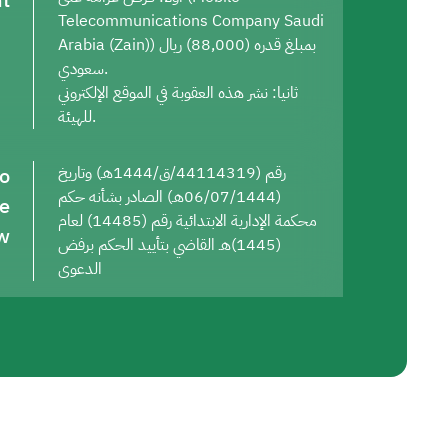
t
Telecommunications Company Saudi
Arabia (Zain)) بمبلغ قدره (88,000) ريال
سعودي.
ثانيا: نشر هذه العقوبة في الموقع الإلكتروني
للهيئة.
to
رقم (44114319/ق/1444هـ) وتاريخ
(06/07/1444هـ) الصادر بشأنه حكم
he
محكمة الإدارية الابتدائية رقم (14485) لعام
w
(1445)هـ القاضي بتأييد الحكم برفض
الدعوى