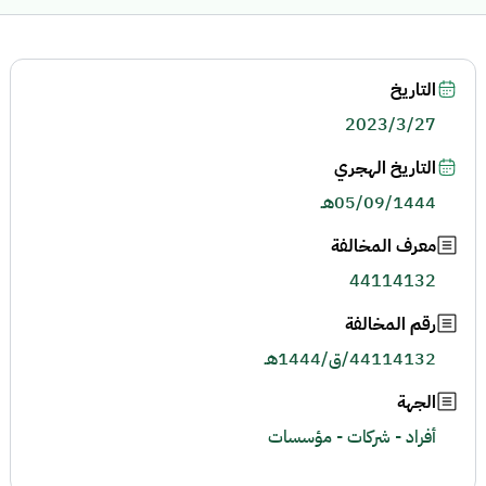
التاريخ
2023/3/27
التاريخ الهجري
05/09/1444هـ
معرف المخالفة
44114132
رقم المخالفة
44114132/ق/1444هـ
الجهة
أفراد - شركات - مؤسسات