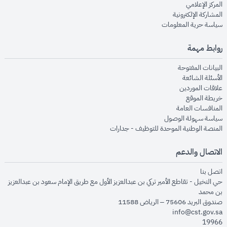
opens in new window
المركز الإعلامي
opens in new window
المشاركة الإلكترونية
opens in new window
سياسة حرية المعلومات
روابط مهمة
opens in new window
البيانات المفتوحة
opens in new window
الأسئلة الشائعة
opens in new window
علاقات الموردين
opens in new window
خريطة الموقع
opens in new window
المنافسات العامة
opens in new window
سياسة سهولة الوصول
opens in new window
المنصة الوطنية الموحدة للتوظيف - جدارات
الاتصال والدعم
opens in new window
اتصل بنا
حي النخيل - تقاطع الأمير تركي بن عبدالعزيز الأول مع طريق الإمام سعود بن عبدالعزيز
بن محمد
صندوق البريد 75606 – الرياض 11588
info@cst.gov.sa
19966