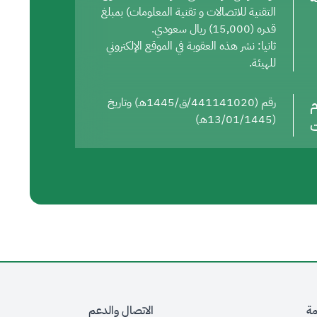
التقنية للاتصالات و تقنية المعلومات) بمبلغ
قدره (15,000) ريال سعودي.
ثانيا: نشر هذه العقوبة في الموقع الإلكتروني
للهيئة.
م
رقم (441141020/ق/1445هـ) وتاريخ
(13/01/1445هـ)
ت
مة
الاتصال والدعم