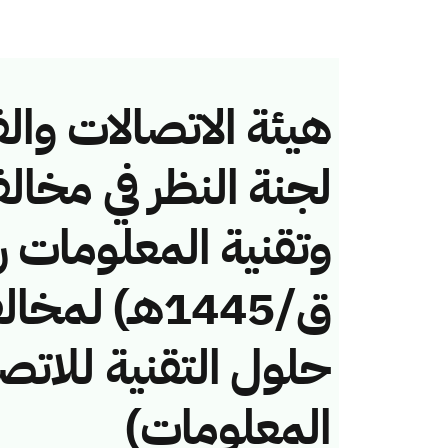
هيئة الاتصالات والف
لجنة النظر في مخال
ق/1445هـ) ل
حلول التقنية للاتصا
المعلومات)