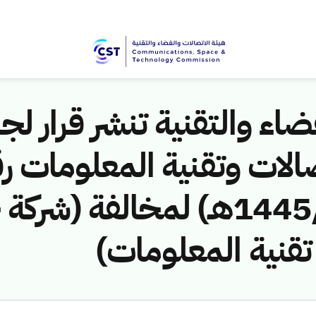
اء والتقنية تنشر قرار لجن
الات وتقنية المعلومات ر
(441141020/ق/1445هـ) لمخال
 تقنية المعلومات)