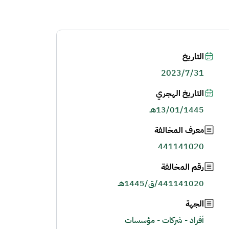
التاريخ
2023/7/31
التاريخ الهجري
13/01/1445هـ
معرف المخالفة
441141020
رقم المخالفة
441141020/ق/1445هـ
الجهة
أفراد - شركات - مؤسسات