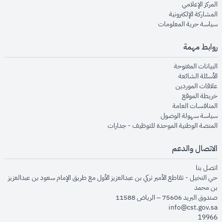
opens in new window
المركز الإعلامي
opens in new window
المشاركة الإلكترونية
opens in new window
سياسة حرية المعلومات
روابط مهمة
opens in new window
البيانات المفتوحة
opens in new window
الأسئلة الشائعة
opens in new window
علاقات الموردين
opens in new window
خريطة الموقع
opens in new window
المنافسات العامة
opens in new window
سياسة سهولة الوصول
opens in new window
المنصة الوطنية الموحدة للتوظيف - جدارات
الاتصال والدعم
opens in new window
اتصل بنا
حي النخيل - تقاطع الأمير تركي بن عبدالعزيز الأول مع طريق الإمام سعود بن عبدالعزيز
بن محمد
صندوق البريد 75606 – الرياض 11588
info@cst.gov.sa
19966