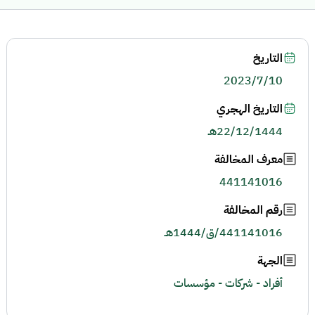
التاريخ
2023/7/10
التاريخ الهجري
22/12/1444هـ
معرف المخالفة
441141016
رقم المخالفة
441141016/ق/1444هـ
الجهة
أفراد - شركات - مؤسسات