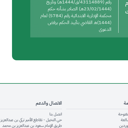
م
رقم (43114889/ق/1444هـ) وتاريخ
(23/02/1444هـ) الصادر بشأنه حكم
ت
محكمة الإدارية الابتدائية رقم (5784) لعام
(1444)هـ القاضي بتأييد الحكم برفض
الدعوى
مة
الاتصال والدعم
opens in new window
opens in new window
مفتوحة
اتصل بنا
opens in new window
ائعة
حي النخيل - تقاطع الأمير تركي بن عبدالعزيز 
opens in new window
وردين
طريق الإمام سعود بن عبدالعزيز بن محمد