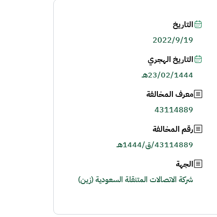
التاريخ
2022/9/19
التاريخ الهجري
23/02/1444هـ
معرف المخالفة
43114889
رقم المخالفة
43114889/ق/1444هـ
الجهة
شركة الاتصالات المتنقلة السعودية (زين)