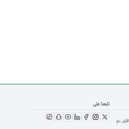
تابعنا على
opens in new window
opens in new window
opens in new window
opens in new window
opens in new window
opens in new window
opens in new window
الأول مع