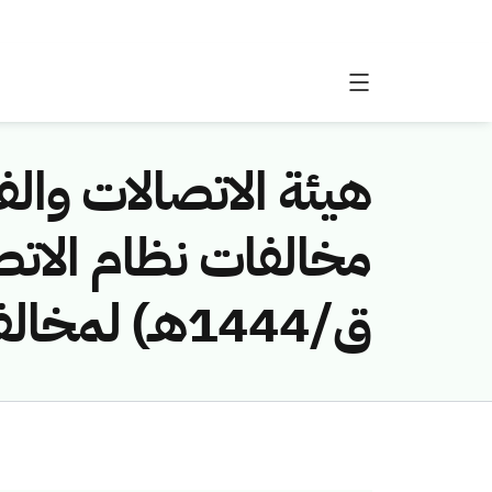
هيئة الاتصالات والفض
ق/1444هـ) لمخالفة (شركة الاتصالات المتنقلة السعودية (زين))