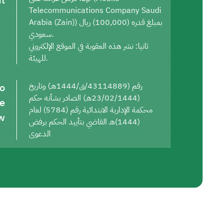
t
Telecommunications Company Saudi
Arabia (Zain)) بمبلغ قدره (100,000) ريال
سعودي.
ثانيا: نشر هذه العقوبة في الموقع الإلكتروني
للهيئة.
to
رقم (43114889/ق/1444هـ) وتاريخ
(23/02/1444هـ) الصادر بشأنه حكم
he
محكمة الإدارية الابتدائية رقم (5784) لعام
w
(1444)هـ القاضي بتأييد الحكم برفض
الدعوى