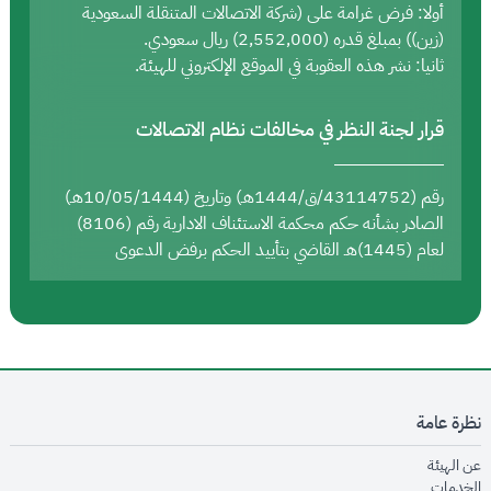
أولا: فرض غرامة على (شركة الاتصالات المتنقلة السعودية
(زين)) بمبلغ قدره (2,552,000) ريال سعودي.
ثانيا: نشر هذه العقوبة في الموقع الإلكتروني للهيئة.
قرار لجنة النظر في مخالفات نظام الاتصالات
رقم (43114752/ق/1444هـ) وتاريخ (10/05/1444هـ)
الصادر بشأنه حكم محكمة الاستئناف الادارية رقم (8106)
لعام (1445)هـ القاضي بتأييد الحكم برفض الدعوى
نظرة عامة
opens in new window
عن الهيئة
opens in new window
الخدمات