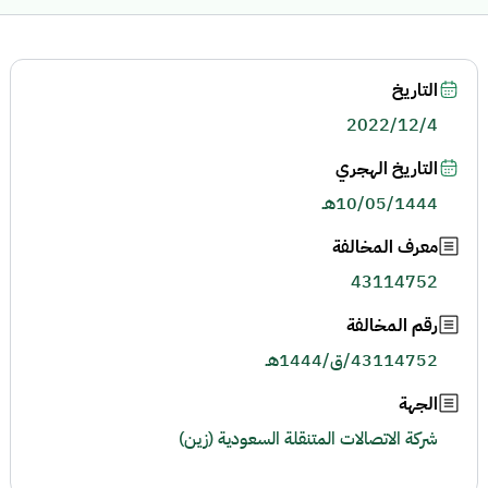
التاريخ
2022/12/4
التاريخ الهجري
10/05/1444هـ
معرف المخالفة
43114752
رقم المخالفة
43114752/ق/1444هـ
الجهة
شركة الاتصالات المتنقلة السعودية (زين)