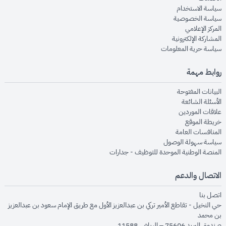
opens in new window
سياسة الاستخدام
opens in new window
سياسة الخصوصية
opens in new window
المركز الإعلامي
opens in new window
المشاركة الإلكترونية
opens in new window
سياسة حرية المعلومات
روابط مهمة
opens in new window
البيانات المفتوحة
opens in new window
الأسئلة الشائعة
opens in new window
علاقات الموردين
opens in new window
خريطة الموقع
opens in new window
المنافسات العامة
opens in new window
سياسة سهولة الوصول
opens in new window
المنصة الوطنية الموحدة للتوظيف - جدارات
الاتصال والدعم
opens in new window
اتصل بنا
حي النخيل - تقاطع الأمير تركي بن عبدالعزيز الأول مع طريق الإمام سعود بن عبدالعزيز
بن محمد
صندوق البريد 75606 – الرياض 11588