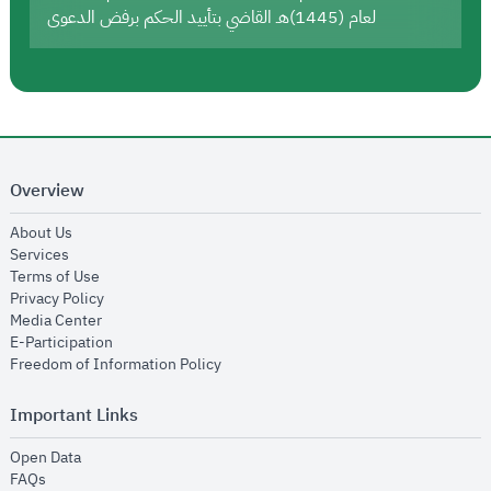
لعام (1445)هـ القاضي بتأييد الحكم برفض الدعوى
Overview
opens in new window
About Us
opens in new window
Services
opens in new window
Terms of Use
opens in new window
Privacy Policy
opens in new window
Media Center
opens in new window
E-Participation
opens in new window
Freedom of Information Policy
Important Links
opens in new window
Open Data
opens in new window
FAQs