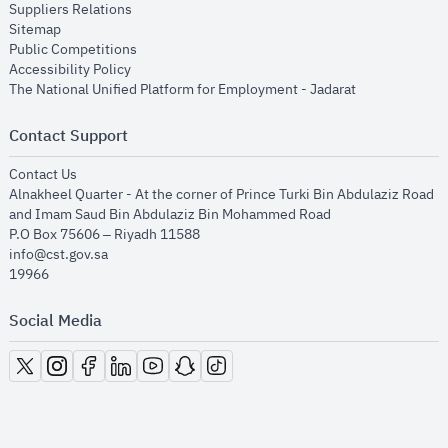
opens in new window
Suppliers Relations
opens in new window
Sitemap
opens in new window
Public Competitions
opens in new window
Accessibility Policy
opens in new
The National Unified Platform for Employment - Jadarat
Contact Support
opens in new window
Contact Us
Alnakheel Quarter - At the corner of Prince Turki Bin Abdulaziz Road
and Imam Saud Bin Abdulaziz Bin Mohammed Road​
P.O Box 75606 – Riyadh 11588
info@cst.gov.sa
19966
Social Media
opens in new window
opens in new window
opens in new window
opens in new window
opens in new window
opens in new window
opens in new window