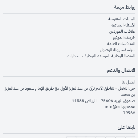
روابط مهمة
opens in new window
البيانات المفتوحة
opens in new window
الأسئلة الشائعة
opens in new window
علاقات الموردين
opens in new window
خريطة الموقع
opens in new window
المنافسات العامة
opens in new window
سياسة سهولة الوصول
opens in new window
المنصة الوطنية الموحدة للتوظيف - جدارات
الاتصال والدعم
opens in new window
اتصل بنا
حي النخيل - تقاطع الأمير تركي بن عبدالعزيز الأول مع طريق الإمام سعود بن عبدالعزيز
بن محمد
صندوق البريد 75606 – الرياض 11588
info@cst.gov.sa
19966
تابعنا على