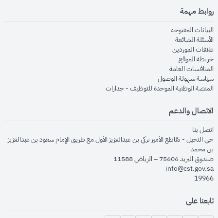
روابط مهمة
opens in new window
البيانات المفتوحة
opens in new window
الأسئلة الشائعة
opens in new window
علاقات الموردين
opens in new window
خريطة الموقع
opens in new window
المنافسات العامة
opens in new window
سياسة سهولة الوصول
opens in new window
المنصة الوطنية الموحدة للتوظيف - جدارات
الاتصال والدعم
opens in new window
اتصل بنا
حي النخيل - تقاطع الأمير تركي بن عبدالعزيز الأول مع طريق الإمام سعود بن عبدالعزيز
بن محمد
صندوق البريد 75606 – الرياض 11588
info@cst.gov.sa
19966
تابعنا على