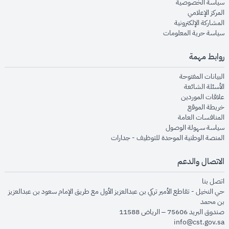
opens in new window
سياسة الخصوصية
opens in new window
المركز الإعلامي
opens in new window
المشاركة الإلكترونية
opens in new window
سياسة حرية المعلومات
روابط مهمة
opens in new window
البيانات المفتوحة
opens in new window
الأسئلة الشائعة
opens in new window
علاقات الموردين
opens in new window
خريطة الموقع
opens in new window
المنافسات العامة
opens in new window
سياسة سهولة الوصول
opens in new window
المنصة الوطنية الموحدة للتوظيف - جدارات
الاتصال والدعم
opens in new window
اتصل بنا
حي النخيل - تقاطع الأمير تركي بن عبدالعزيز الأول مع طريق الإمام سعود بن عبدالعزيز
بن محمد
صندوق البريد 75606 – الرياض 11588
info@cst.gov.sa