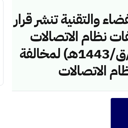
ضاء والتقنية تنشر قرار
فات نظام الاتصالات
رقم (42748291/ق/1443هـ) لمخالفة
ظام الاتصالات