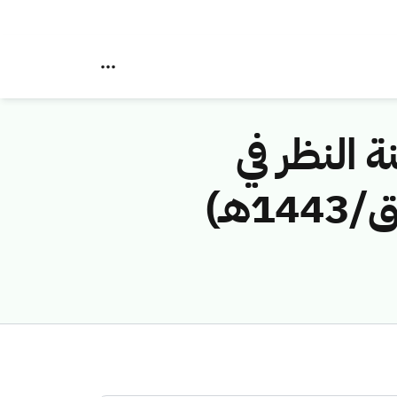
ة النظر في
مخالفات نظام الاتصالات رقم (42748291/ق/1443هـ)