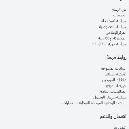
opens in new window
عن الهيئة
opens in new window
الخدمات
opens in new window
سياسة الاستخدام
opens in new window
سياسة الخصوصية
opens in new window
المركز الإعلامي
opens in new window
المشاركة الإلكترونية
opens in new window
سياسة حرية المعلومات
روابط مهمة
opens in new window
البيانات المفتوحة
opens in new window
الأسئلة الشائعة
opens in new window
علاقات الموردين
opens in new window
خريطة الموقع
opens in new window
المنافسات العامة
opens in new window
سياسة سهولة الوصول
opens in new window
المنصة الوطنية الموحدة للتوظيف - جدارات
الاتصال والدعم
opens in new window
اتصل بنا