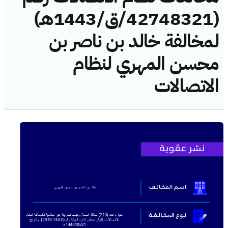
(42748321/ق/1443هـ)
لمخالفة خالد بن ناصر بن
محسن المهري لنظام
الاتصالات