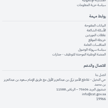
المشاركة الإلكترونية
opens in new window
سياسة حرية المعلومات
روابط مهمة
opens in new window
البيانات المفتوحة
opens in new window
الأسئلة الشائعة
opens in new window
علاقات الموردين
opens in new window
خريطة الموقع
opens in new window
المنافسات العامة
opens in new window
سياسة سهولة الوصول
opens in new window
المنصة الوطنية الموحدة للتوظيف - جدارات
الاتصال والدعم
opens in new window
اتصل بنا
حي النخيل - تقاطع الأمير تركي بن عبدالعزيز الأول مع طريق الإمام سعود بن عبدالعزيز
بن محمد
صندوق البريد 75606 – الرياض 11588
info@cst.gov.sa
19966