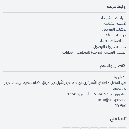
روابط مهمة
opens in new window
البيانات المفتوحة
opens in new window
الأسئلة الشائعة
opens in new window
علاقات الموردين
opens in new window
خريطة الموقع
opens in new window
المنافسات العامة
opens in new window
سياسة سهولة الوصول
opens in new window
المنصة الوطنية الموحدة للتوظيف - جدارات
الاتصال والدعم
opens in new window
اتصل بنا
حي النخيل - تقاطع الأمير تركي بن عبدالعزيز الأول مع طريق الإمام سعود بن عبدالعزيز
بن محمد
صندوق البريد 75606 – الرياض 11588
info@cst.gov.sa
19966
تابعنا على