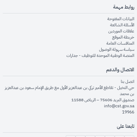
روابط مهمة
opens in new window
البيانات المفتوحة
opens in new window
الأسئلة الشائعة
opens in new window
علاقات الموردين
opens in new window
خريطة الموقع
opens in new window
المنافسات العامة
opens in new window
سياسة سهولة الوصول
opens in new window
المنصة الوطنية الموحدة للتوظيف - جدارات
الاتصال والدعم
opens in new window
اتصل بنا
حي النخيل - تقاطع الأمير تركي بن عبدالعزيز الأول مع طريق الإمام سعود بن عبدالعزيز
بن محمد
صندوق البريد 75606 – الرياض 11588
info@cst.gov.sa
19966
تابعنا على