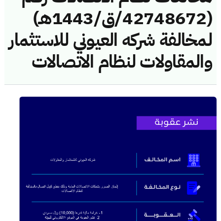
(42748672/ق/1443هـ)
لمخالفة شركه العيوني للاستثمار
والمقاولات لنظام الاتصالات