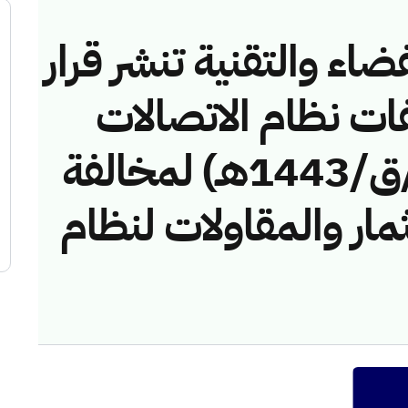
ضاء والتقنية تنشر قرار
فات نظام الاتصالات
رقم (41747494/ق/1443هـ) لمخالفة
مار والمقاولات لنظام