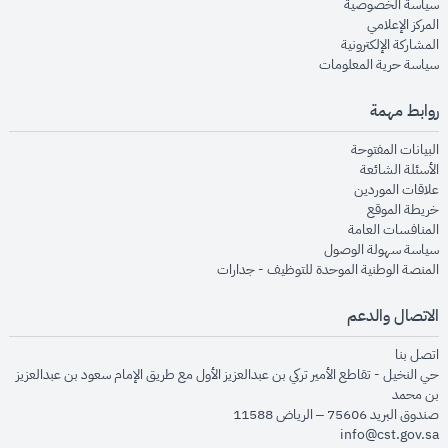
opens in new window
سياسة الخصوصية
opens in new window
المركز الإعلامي
opens in new window
المشاركة الإلكترونية
opens in new window
سياسة حرية المعلومات
روابط مهمة
opens in new window
البيانات المفتوحة
opens in new window
الأسئلة الشائعة
opens in new window
علاقات الموردين
opens in new window
خريطة الموقع
opens in new window
المنافسات العامة
opens in new window
سياسة سهولة الوصول
opens in new window
المنصة الوطنية الموحدة للتوظيف - جدارات
الاتصال والدعم
opens in new window
اتصل بنا
حي النخيل - تقاطع الأمير تركي بن عبدالعزيز الأول مع طريق الإمام سعود بن عبدالعزيز
بن محمد
صندوق البريد 75606 – الرياض 11588
info@cst.gov.sa