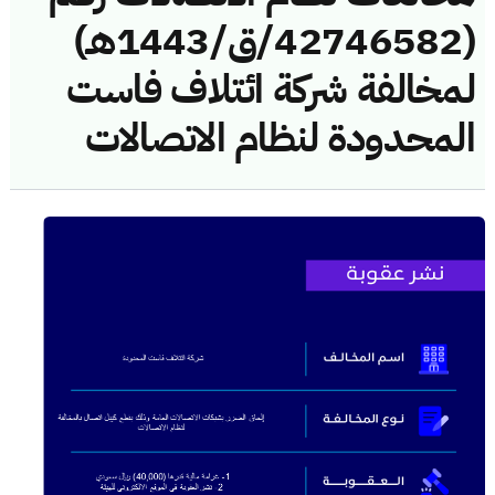
(42746582/ق/1443هـ)
لمخالفة شركة ائتلاف فاست
المحدودة لنظام الاتصالات