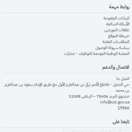
روابط مهمة
opens in new window
البيانات المفتوحة
opens in new window
الأسئلة الشائعة
opens in new window
علاقات الموردين
opens in new window
خريطة الموقع
opens in new window
المنافسات العامة
opens in new window
سياسة سهولة الوصول
opens in new window
المنصة الوطنية الموحدة للتوظيف - جدارات
الاتصال والدعم
opens in new window
اتصل بنا
حي النخيل - تقاطع الأمير تركي بن عبدالعزيز الأول مع طريق الإمام سعود بن عبدالعزيز
بن محمد
صندوق البريد 75606 – الرياض 11588
info@cst.gov.sa
19966
تابعنا على