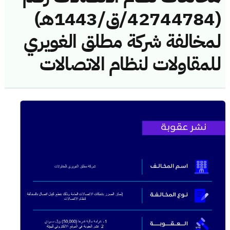
(42744784/ق/1443هـ)
لمخالفة شركة مطلق الغويري
للمقاولات لنظام الاتصالات