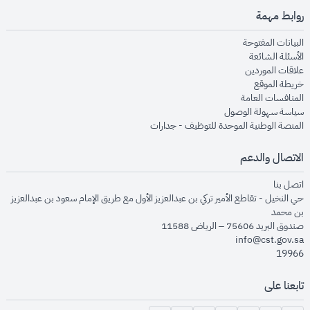
روابط مهمة
opens in new window
البيانات المفتوحة
opens in new window
الأسئلة الشائعة
opens in new window
علاقات الموردين
opens in new window
خريطة الموقع
opens in new window
المنافسات العامة
opens in new window
سياسة سهولة الوصول
opens in new window
المنصة الوطنية الموحدة للتوظيف - جدارات
الاتصال والدعم
opens in new window
اتصل بنا
حي النخيل - تقاطع الأمير تركي بن عبدالعزيز الأول مع طريق الإمام سعود بن عبدالعزيز
بن محمد
صندوق البريد 75606 – الرياض 11588
info@cst.gov.sa
19966
تابعنا على