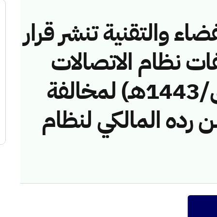
ضاء والتقنية تنشر قرار
فات نظام الاتصالات
رقم (4374272/ق/1443هـ) لمخالفة
 رده المالكي لنظام