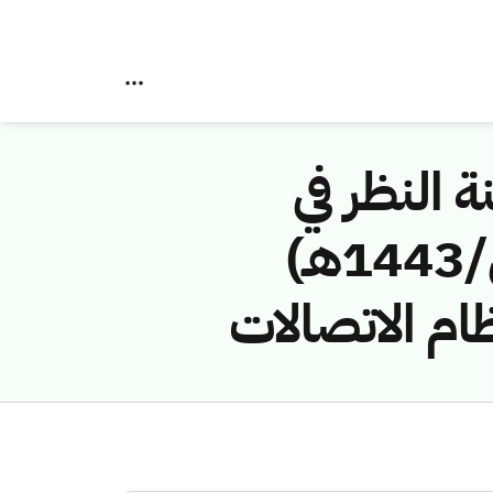
ة النظر في
مخالفات نظام الاتصالات رقم (4374272/ق/1443هـ)
ام الاتصالات