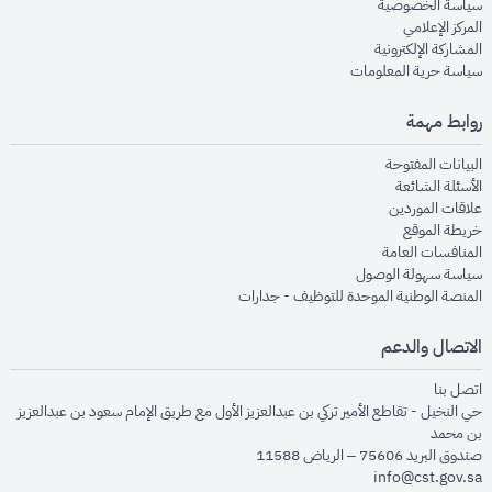
opens in new window
سياسة الخصوصية
opens in new window
المركز الإعلامي
opens in new window
المشاركة الإلكترونية
opens in new window
سياسة حرية المعلومات
روابط مهمة
opens in new window
البيانات المفتوحة
opens in new window
الأسئلة الشائعة
opens in new window
علاقات الموردين
opens in new window
خريطة الموقع
opens in new window
المنافسات العامة
opens in new window
سياسة سهولة الوصول
opens in new window
المنصة الوطنية الموحدة للتوظيف - جدارات
الاتصال والدعم
opens in new window
اتصل بنا
حي النخيل - تقاطع الأمير تركي بن عبدالعزيز الأول مع طريق الإمام سعود بن عبدالعزيز
بن محمد
صندوق البريد 75606 – الرياض 11588
info@cst.gov.sa