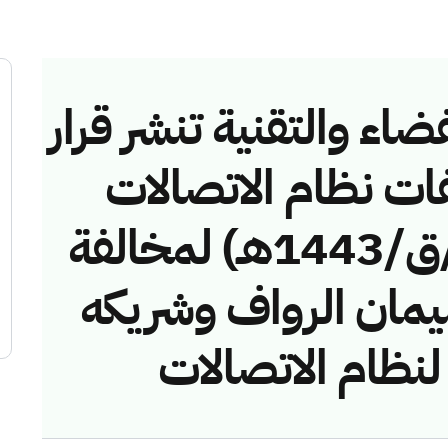
ضاء والتقنية تنشر قرار
فات نظام الاتصالات
رقم (42748695/ق/1443هـ) لمخالفة
مان الرواف وشريكه
لنظام الاتصالات