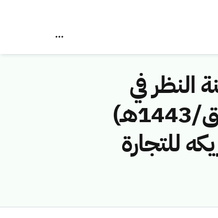
ة النظر في
مخالفات نظام الاتصالات رقم (42748695/ق/1443هـ)
كه للتجارة