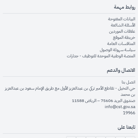
روابط مهمة
opens in new window
البيانات المفتوحة
opens in new window
الأسئلة الشائعة
opens in new window
علاقات الموردين
opens in new window
خريطة الموقع
opens in new window
المنافسات العامة
opens in new window
سياسة سهولة الوصول
opens in new window
المنصة الوطنية الموحدة للتوظيف - جدارات
الاتصال والدعم
opens in new window
اتصل بنا
حي النخيل - تقاطع الأمير تركي بن عبدالعزيز الأول مع طريق الإمام سعود بن عبدالعزيز
بن محمد
صندوق البريد 75606 – الرياض 11588
info@cst.gov.sa
19966
تابعنا على