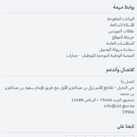
روابط مهمة
opens in new window
البيانات المفتوحة
opens in new window
الأسئلة الشائعة
opens in new window
علاقات الموردين
opens in new window
خريطة الموقع
opens in new window
المنافسات العامة
opens in new window
سياسة سهولة الوصول
opens in new window
المنصة الوطنية الموحدة للتوظيف - جدارات
الاتصال والدعم
opens in new window
اتصل بنا
حي النخيل - تقاطع الأمير تركي بن عبدالعزيز الأول مع طريق الإمام سعود بن عبدالعزيز
بن محمد
صندوق البريد 75606 – الرياض 11588
info@cst.gov.sa
19966
تابعنا على