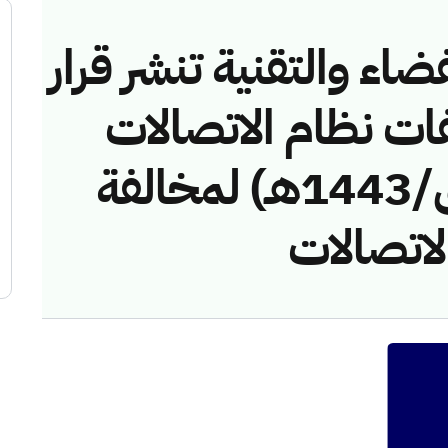
ضاء والتقنية تنشر قرار
فات نظام الاتصالات
رقم (4374256/ق/1443هـ) لمخالفة
لاتصالات