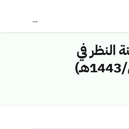
ة النظر في
مخالفات نظام الاتصالات رقم (4374256/ق/1443هـ)