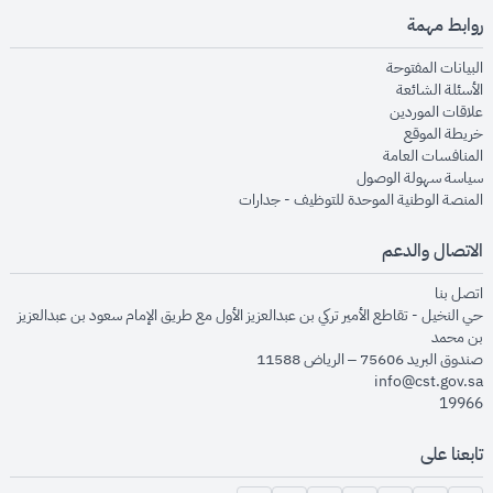
روابط مهمة
opens in new window
البيانات المفتوحة
opens in new window
الأسئلة الشائعة
opens in new window
علاقات الموردين
opens in new window
خريطة الموقع
opens in new window
المنافسات العامة
opens in new window
سياسة سهولة الوصول
opens in new window
المنصة الوطنية الموحدة للتوظيف - جدارات
الاتصال والدعم
opens in new window
اتصل بنا
حي النخيل - تقاطع الأمير تركي بن عبدالعزيز الأول مع طريق الإمام سعود بن عبدالعزيز
بن محمد
صندوق البريد 75606 – الرياض 11588
info@cst.gov.sa
19966
تابعنا على