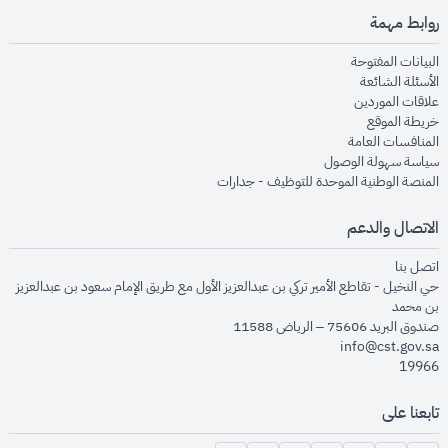
روابط مهمة
opens in new window
البيانات المفتوحة
opens in new window
الأسئلة الشائعة
opens in new window
علاقات الموردين
opens in new window
خريطة الموقع
opens in new window
المنافسات العامة
opens in new window
سياسة سهولة الوصول
opens in new window
المنصة الوطنية الموحدة للتوظيف - جدارات
الاتصال والدعم
opens in new window
اتصل بنا
حي النخيل - تقاطع الأمير تركي بن عبدالعزيز الأول مع طريق الإمام سعود بن عبدالعزيز
بن محمد
صندوق البريد 75606 – الرياض 11588
info@cst.gov.sa
19966
تابعنا على