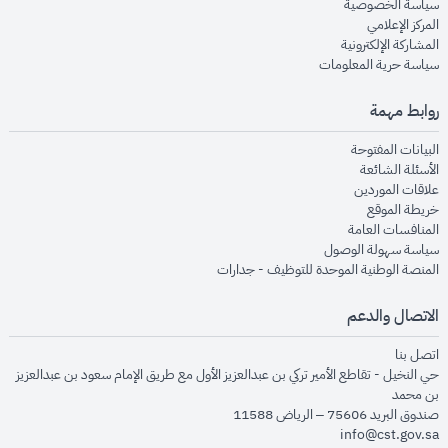
opens in new window
سياسة الخصوصية
opens in new window
المركز الإعلامي
opens in new window
المشاركة الإلكترونية
opens in new window
سياسة حرية المعلومات
روابط مهمة
opens in new window
البيانات المفتوحة
opens in new window
الأسئلة الشائعة
opens in new window
علاقات الموردين
opens in new window
خريطة الموقع
opens in new window
المنافسات العامة
opens in new window
سياسة سهولة الوصول
opens in new window
المنصة الوطنية الموحدة للتوظيف - جدارات
الاتصال والدعم
opens in new window
اتصل بنا
حي النخيل - تقاطع الأمير تركي بن عبدالعزيز الأول مع طريق الإمام سعود بن عبدالعزيز
بن محمد
صندوق البريد 75606 – الرياض 11588
info@cst.gov.sa