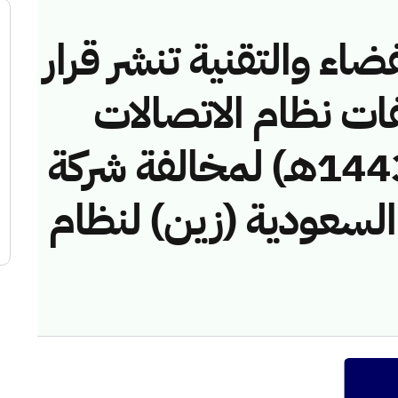
ضاء والتقنية تنشر قرار
فات نظام الاتصالات
رقم (43746/ق/1443هـ) لمخالفة شركة
 السعودية (زين) لنظام