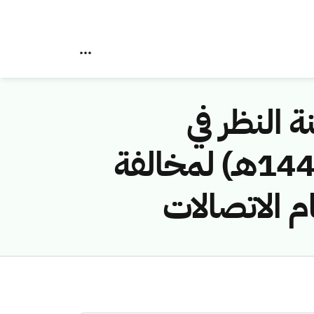
ة النظر في
مخالفات نظام الاتصالات رقم (43746/ق/1443هـ) لمخالفة
م الاتصالات