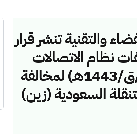
ضاء والتقنية تنشر قرار
فات نظام الاتصالات
رقم (42748648/ق/1443هـ) لمخالفة
تنقلة السعودية (زين)