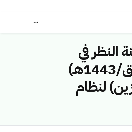
ة النظر في
مخالفات نظام الاتصالات رقم (42748648/ق/1443هـ)
زين) لنظام