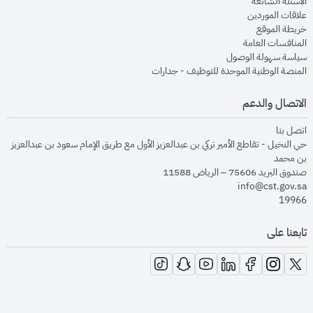
opens in new window
الأسئلة الشائعة
opens in new window
علاقات الموردين
opens in new window
خريطة الموقع
opens in new window
المنافسات العامة
opens in new window
سياسة سهولة الوصول
opens in new window
المنصة الوطنية الموحدة للتوظيف - جدارات
الاتصال والدعم
opens in new window
اتصل بنا
حي النخيل - تقاطع الأمير تركي بن عبدالعزيز الأول مع طريق الإمام سعود بن عبدالعزيز
بن محمد
صندوق البريد 75606 – الرياض 11588
info@cst.gov.sa
19966
تابعنا على
opens in new window
opens in new window
opens in new window
opens in new window
opens in new window
opens in new window
opens in new window