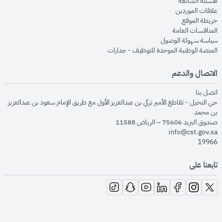
opens in new window
الأسئلة الشائعة
opens in new window
علاقات الموردين
opens in new window
خريطة الموقع
opens in new window
المنافسات العامة
opens in new window
سياسة سهولة الوصول
opens in new window
المنصة الوطنية الموحدة للتوظيف - جدارات
الاتصال والدعم
opens in new window
اتصل بنا
حي النخيل - تقاطع الأمير تركي بن عبدالعزيز الأول مع طريق الإمام سعود بن عبدالعزيز
بن محمد
صندوق البريد 75606 – الرياض 11588
info@cst.gov.sa
19966
تابعنا على
opens in new window
opens in new window
opens in new window
opens in new window
opens in new window
opens in new window
opens in new window