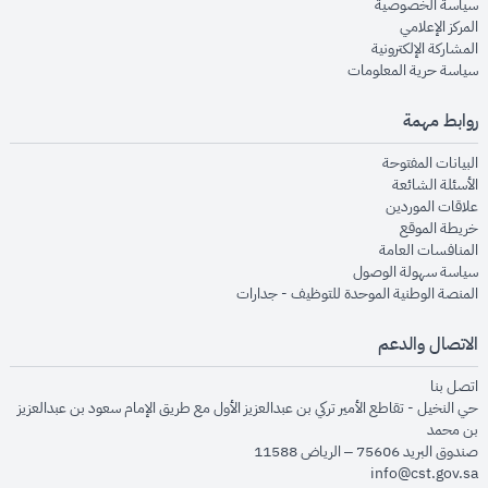
opens in new window
سياسة الخصوصية
opens in new window
المركز الإعلامي
opens in new window
المشاركة الإلكترونية
opens in new window
سياسة حرية المعلومات
روابط مهمة
opens in new window
البيانات المفتوحة
opens in new window
الأسئلة الشائعة
opens in new window
علاقات الموردين
opens in new window
خريطة الموقع
opens in new window
المنافسات العامة
opens in new window
سياسة سهولة الوصول
opens in new window
المنصة الوطنية الموحدة للتوظيف - جدارات
الاتصال والدعم
opens in new window
اتصل بنا
حي النخيل - تقاطع الأمير تركي بن عبدالعزيز الأول مع طريق الإمام سعود بن عبدالعزيز
بن محمد
صندوق البريد 75606 – الرياض 11588
info@cst.gov.sa