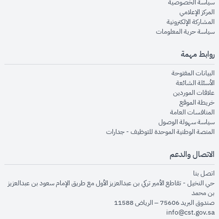
opens in new window
سياسة الخصوصية
opens in new window
المركز الإعلامي
opens in new window
المشاركة الإلكترونية
opens in new window
سياسة حرية المعلومات
روابط مهمة
opens in new window
البيانات المفتوحة
opens in new window
الأسئلة الشائعة
opens in new window
علاقات الموردين
opens in new window
خريطة الموقع
opens in new window
المنافسات العامة
opens in new window
سياسة سهولة الوصول
opens in new window
المنصة الوطنية الموحدة للتوظيف - جدارات
الاتصال والدعم
opens in new window
اتصل بنا
حي النخيل - تقاطع الأمير تركي بن عبدالعزيز الأول مع طريق الإمام سعود بن عبدالعزيز
بن محمد
صندوق البريد 75606 – الرياض 11588
info@cst.gov.sa