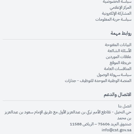
opens in new window
سياسة الخصوصية
opens in new window
المركز الإعلامي
opens in new window
المشاركة الإلكترونية
opens in new window
سياسة حرية المعلومات
روابط مهمة
opens in new window
البيانات المفتوحة
opens in new window
الأسئلة الشائعة
opens in new window
علاقات الموردين
opens in new window
خريطة الموقع
opens in new window
المنافسات العامة
opens in new window
سياسة سهولة الوصول
opens in new window
المنصة الوطنية الموحدة للتوظيف - جدارات
الاتصال والدعم
opens in new window
اتصل بنا
حي النخيل - تقاطع الأمير تركي بن عبدالعزيز الأول مع طريق الإمام سعود بن عبدالعزيز
بن محمد
صندوق البريد 75606 – الرياض 11588
info@cst.gov.sa