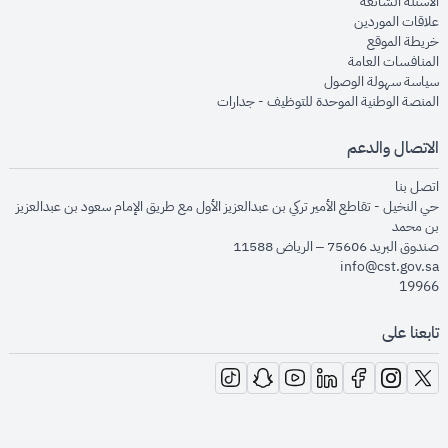
opens in new window
الأسئلة الشائعة
opens in new window
علاقات الموردين
opens in new window
خريطة الموقع
opens in new window
المنافسات العامة
opens in new window
سياسة سهولة الوصول
opens in new window
المنصة الوطنية الموحدة للتوظيف - جدارات
الاتصال والدعم
opens in new window
اتصل بنا
حي النخيل - تقاطع الأمير تركي بن عبدالعزيز الأول مع طريق الإمام سعود بن عبدالعزيز
بن محمد
صندوق البريد 75606 – الرياض 11588
info@cst.gov.sa
19966
تابعنا على
opens in new window
opens in new window
opens in new window
opens in new window
opens in new window
opens in new window
opens in new window