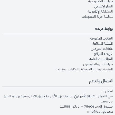
opens in new window
سياسة الخصوصية
opens in new window
المركز الإعلامي
opens in new window
المشاركة الإلكترونية
opens in new window
سياسة حرية المعلومات
روابط مهمة
opens in new window
البيانات المفتوحة
opens in new window
الأسئلة الشائعة
opens in new window
علاقات الموردين
opens in new window
خريطة الموقع
opens in new window
المنافسات العامة
opens in new window
سياسة سهولة الوصول
opens in new window
المنصة الوطنية الموحدة للتوظيف - جدارات
الاتصال والدعم
opens in new window
اتصل بنا
حي النخيل - تقاطع الأمير تركي بن عبدالعزيز الأول مع طريق الإمام سعود بن عبدالعزيز
بن محمد
صندوق البريد 75606 – الرياض 11588
info@cst.gov.sa