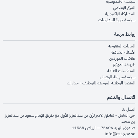
opens in new window
سياسة الخصوصية
opens in new window
المركز الإعلامي
opens in new window
المشاركة الإلكترونية
opens in new window
سياسة حرية المعلومات
روابط مهمة
opens in new window
البيانات المفتوحة
opens in new window
الأسئلة الشائعة
opens in new window
علاقات الموردين
opens in new window
خريطة الموقع
opens in new window
المنافسات العامة
opens in new window
سياسة سهولة الوصول
opens in new window
المنصة الوطنية الموحدة للتوظيف - جدارات
الاتصال والدعم
opens in new window
اتصل بنا
حي النخيل - تقاطع الأمير تركي بن عبدالعزيز الأول مع طريق الإمام سعود بن عبدالعزيز
بن محمد
صندوق البريد 75606 – الرياض 11588
info@cst.gov.sa