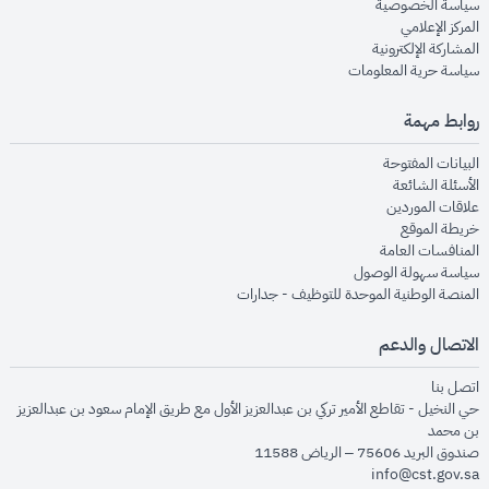
opens in new window
سياسة الخصوصية
opens in new window
المركز الإعلامي
opens in new window
المشاركة الإلكترونية
opens in new window
سياسة حرية المعلومات
روابط مهمة
opens in new window
البيانات المفتوحة
opens in new window
الأسئلة الشائعة
opens in new window
علاقات الموردين
opens in new window
خريطة الموقع
opens in new window
المنافسات العامة
opens in new window
سياسة سهولة الوصول
opens in new window
المنصة الوطنية الموحدة للتوظيف - جدارات
الاتصال والدعم
opens in new window
اتصل بنا
حي النخيل - تقاطع الأمير تركي بن عبدالعزيز الأول مع طريق الإمام سعود بن عبدالعزيز
بن محمد
صندوق البريد 75606 – الرياض 11588
info@cst.gov.sa