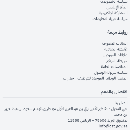
opens in new window
سياسة الخصوصية
opens in new window
المركز الإعلامي
opens in new window
المشاركة الإلكترونية
opens in new window
سياسة حرية المعلومات
روابط مهمة
opens in new window
البيانات المفتوحة
opens in new window
الأسئلة الشائعة
opens in new window
علاقات الموردين
opens in new window
خريطة الموقع
opens in new window
المنافسات العامة
opens in new window
سياسة سهولة الوصول
opens in new window
المنصة الوطنية الموحدة للتوظيف - جدارات
الاتصال والدعم
opens in new window
اتصل بنا
حي النخيل - تقاطع الأمير تركي بن عبدالعزيز الأول مع طريق الإمام سعود بن عبدالعزيز
بن محمد
صندوق البريد 75606 – الرياض 11588
info@cst.gov.sa