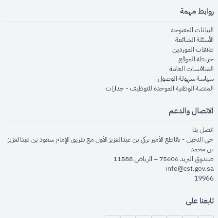
روابط مهمة
opens in new window
البيانات المفتوحة
opens in new window
الأسئلة الشائعة
opens in new window
علاقات الموردين
opens in new window
خريطة الموقع
opens in new window
المنافسات العامة
opens in new window
سياسة سهولة الوصول
opens in new window
المنصة الوطنية الموحدة للتوظيف - جدارات
الاتصال والدعم
opens in new window
اتصل بنا
حي النخيل - تقاطع الأمير تركي بن عبدالعزيز الأول مع طريق الإمام سعود بن عبدالعزيز
بن محمد
صندوق البريد 75606 – الرياض 11588
info@cst.gov.sa
19966
تابعنا على