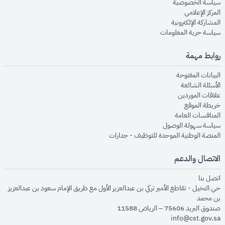
opens in new window
سياسة الخصوصية
opens in new window
المركز الإعلامي
opens in new window
المشاركة الإلكترونية
opens in new window
سياسة حرية المعلومات
روابط مهمة
opens in new window
البيانات المفتوحة
opens in new window
الأسئلة الشائعة
opens in new window
علاقات الموردين
opens in new window
خريطة الموقع
opens in new window
المنافسات العامة
opens in new window
سياسة سهولة الوصول
opens in new window
المنصة الوطنية الموحدة للتوظيف - جدارات
الاتصال والدعم
opens in new window
اتصل بنا
حي النخيل - تقاطع الأمير تركي بن عبدالعزيز الأول مع طريق الإمام سعود بن عبدالعزيز
بن محمد
صندوق البريد 75606 – الرياض 11588
info@cst.gov.sa