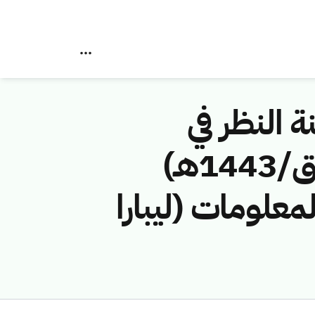
ة النظر في
مخالفات نظام الاتصالات رقم (40743682/ق/1443هـ)
معلومات (ليبارا