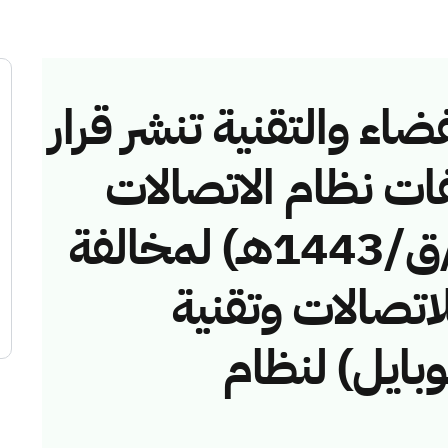
ضاء والتقنية تنشر قرار
فات نظام الاتصالات
رقم (40743682/ق/1443هـ) لمخالفة
لاتصالات وتقنية
وبايل) لنظام