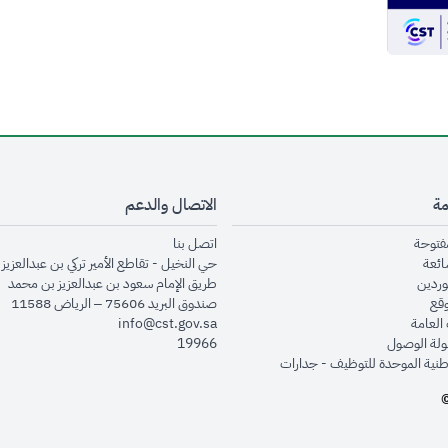
مة
الاتصال والدعم
opens in new window
opens in new window
مفتوحة
اتصل بنا
opens in new window
ائعة
حي النخيل - تقاطع الأمير تركي بن عبدالعزيز 
opens in new window
وردين
طريق الإمام سعود بن عبدالعزيز بن محمد
opens in new window
وقع
صندوق البريد 75606 – الرياض 11588
opens in new window
العامة
info@cst.gov.sa
opens in new window
لة الوصول
19966
opens in new window
طنية الموحدة للتوظيف - جدارات